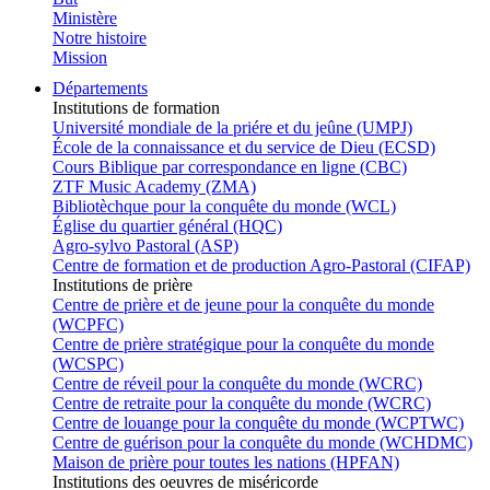
Ministère
Notre histoire
Mission
Départements
Institutions de formation
Université mondiale de la priére et du jeûne (UMPJ)
École de la connaissance et du service de Dieu (ECSD)
Cours Biblique par correspondance en ligne (CBC)
ZTF Music Academy (ZMA)
Bibliotèchque pour la conquête du monde (WCL)
Église du quartier général (HQC)
Agro-sylvo Pastoral (ASP)
Centre de formation et de production Agro-Pastoral (CIFAP)
Institutions de prière
Centre de prière et de jeune pour la conquête du monde
(WCPFC)
Centre de prière stratégique pour la conquête du monde
(WCSPC)
Centre de réveil pour la conquête du monde (WCRC)
Centre de retraite pour la conquête du monde (WCRC)
Centre de louange pour la conquête du monde (WCPTWC)
Centre de guérison pour la conquête du monde (WCHDMC)
Maison de prière pour toutes les nations (HPFAN)
Institutions des oeuvres de miséricorde