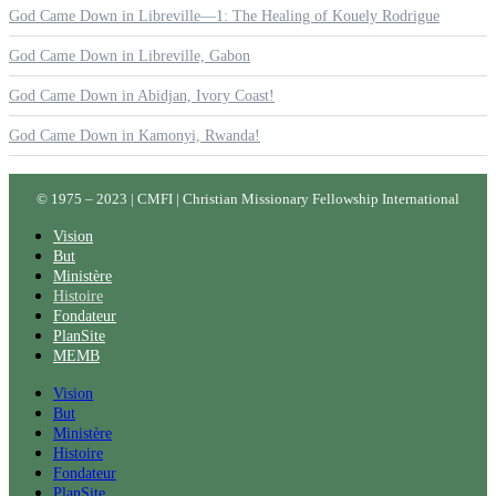
God Came Down in Libreville—1: The Healing of Kouely Rodrigue
God Came Down in Libreville, Gabon
God Came Down in Abidjan, Ivory Coast!
God Came Down in Kamonyi, Rwanda!
© 1975 – 2023 | CMFI | Christian Missionary Fellowship International
Vision
But
Ministère
Histoire
Fondateur
PlanSite
MEMB
Vision
But
Ministère
Histoire
Fondateur
PlanSite