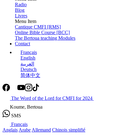
Radio
Blog
Livres
Menu Item
Cantique CMFI [RMS]
Online Bible Course [BCC]
The Bertoua teaching Modules
Contact
Français
English
العربية
Deutsch
简体中文
The Word of the Lord for CMFI for 2024
Koume, Bertoua
SMS
Français
Anglais
Arabe
Allemand
Chinois simplifié