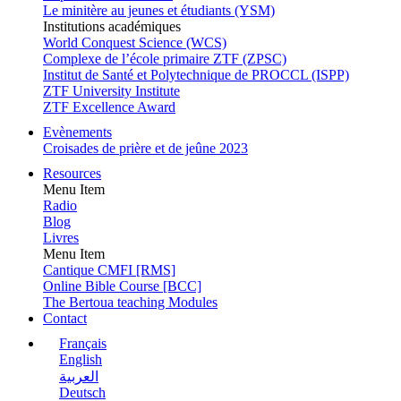
Le minitère au jeunes et étudiants (YSM)
Institutions académiques
World Conquest Science (WCS)
Complexe de l’école primaire ZTF (ZPSC)
Institut de Santé et Polytechnique de PROCCL (ISPP)
ZTF University Institute
ZTF Excellence Award
Evènements
Croisades de prière et de jeûne 2023
Resources
Menu Item
Radio
Blog
Livres
Menu Item
Cantique CMFI [RMS]
Online Bible Course [BCC]
The Bertoua teaching Modules
Contact
Français
English
العربية
Deutsch