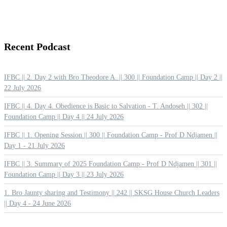
Recent
Podcast
IFBC || 2. Day 2 with Bro Theodore A. || 300 || Foundation Camp || Day 2 ||
22 July 2026
IFBC || 4. Day 4. Obedience is Basic to Salvation - T. Andoseh || 302 ||
Foundation Camp || Day 4 || 24 July 2026
IFBC || 1. Opening Session || 300 || Foundation Camp - Prof D Ndjamen ||
Day 1 - 21 July 2026
IFBC || 3. Summary of 2025 Foundation Camp - Prof D Ndjamen || 301 ||
Foundation Camp || Day 3 || 23 July 2026
1. Bro Jaunty sharing and Testimony || 242 || SKSG House Church Leaders
|| Day 4 - 24 June 2026