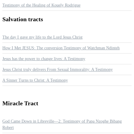
Testimony of the Healing of Kouely Rodrigue
Salvation
tracts
The day I gave my life to the Lord Jesus Christ
How I Met JESUS: The conversion Testimony of Watchman Ndinteh
Jesus has the power to change lives: A Testimony
Jesus Christ truly delivers From Sexual Immorality: A Testimony
A Sinner Turns to Christ: A Testimony
Miracle
Tract
God Came Down in Libreville—2: Testimony of Papa Nzoghe Bibang
Robert