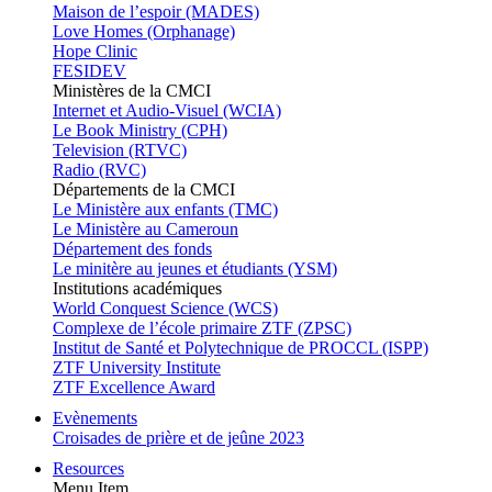
Maison de l’espoir (MADES)
Love Homes (Orphanage)
Hope Clinic
FESIDEV
Ministères de la CMCI
Internet et Audio-Visuel (WCIA)
Le Book Ministry (CPH)
Television (RTVC)
Radio (RVC)
Départements de la CMCI
Le Ministère aux enfants (TMC)
Le Ministère au Cameroun
Département des fonds
Le minitère au jeunes et étudiants (YSM)
Institutions académiques
World Conquest Science (WCS)
Complexe de l’école primaire ZTF (ZPSC)
Institut de Santé et Polytechnique de PROCCL (ISPP)
ZTF University Institute
ZTF Excellence Award
Evènements
Croisades de prière et de jeûne 2023
Resources
Menu Item