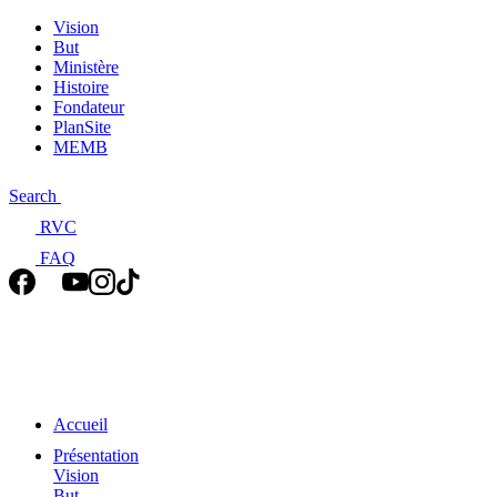
Vision
But
Ministère
Histoire
Fondateur
PlanSite
MEMB
Search
RVC
FAQ
Accueil
Présentation
Vision
But