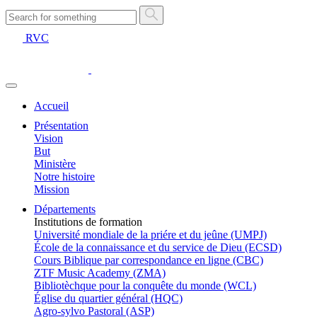
RVC
Accueil
Présentation
Vision
But
Ministère
Notre histoire
Mission
Départements
Institutions de formation
Université mondiale de la priére et du jeûne (UMPJ)
École de la connaissance et du service de Dieu (ECSD)
Cours Biblique par correspondance en ligne (CBC)
ZTF Music Academy (ZMA)
Bibliotèchque pour la conquête du monde (WCL)
Église du quartier général (HQC)
Agro-sylvo Pastoral (ASP)