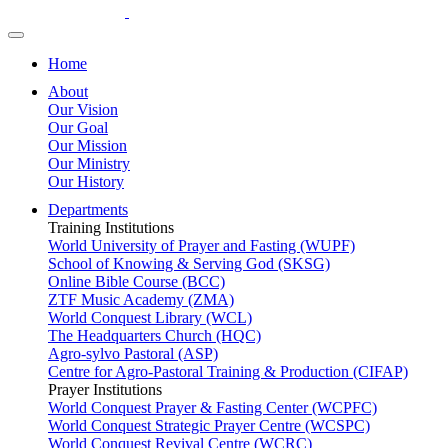
Home
About
Our Vision
Our Goal
Our Mission
Our Ministry
Our History
Departments
Training Institutions
World University of Prayer and Fasting (WUPF)
School of Knowing & Serving God (SKSG)
Online Bible Course (BCC)
ZTF Music Academy (ZMA)
World Conquest Library (WCL)
The Headquarters Church (HQC)
Agro-sylvo Pastoral (ASP)
Centre for Agro-Pastoral Training & Production (CIFAP)
Prayer Institutions
World Conquest Prayer & Fasting Center (WCPFC)
World Conquest Strategic Prayer Centre (WCSPC)
World Conquest Revival Centre (WCRC)