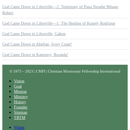
God Came Down in Libreville—2: Testimony of Papa Nzoghe Bibang
Robert
God Came Down in Libreville—1: The Healing of Kouely Rodrigue
God Came Down in Libreville, Gabon
God Came Down in Abidjan, Ivory Coast!
God Came Down in Kamonyi, Rwanda!
© 1975 – 2023 | CMFI | Christian Missionary Fellowship International
Vision
Goal
Mission
Ministry
History
Founder
Sitemap
TBTM
Vision