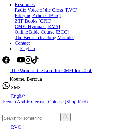
Resources
Radio Voice of the Cross [RVC]
Edifying Articles [Blog]
ZTF Books [CPH]
CMFI Hymnals [RMS]
Online Bible Course [BCC]
The Bertoua teaching Modules
Contact
English
The Word of the Lord for CMFI for 2024
Koume, Bertoua
SMS
English
French
Arabic
German
Chinese (Simplified)
RVC