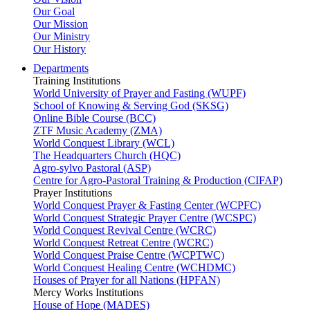
Our Goal
Our Mission
Our Ministry
Our History
Departments
Training Institutions
World University of Prayer and Fasting (WUPF)
School of Knowing & Serving God (SKSG)
Online Bible Course (BCC)
ZTF Music Academy (ZMA)
World Conquest Library (WCL)
The Headquarters Church (HQC)
Agro-sylvo Pastoral (ASP)
Centre for Agro-Pastoral Training & Production (CIFAP)
Prayer Institutions
World Conquest Prayer & Fasting Center (WCPFC)
World Conquest Strategic Prayer Centre (WCSPC)
World Conquest Revival Centre (WCRC)
World Conquest Retreat Centre (WCRC)
World Conquest Praise Centre (WCPTWC)
World Conquest Healing Centre (WCHDMC)
Houses of Prayer for all Nations (HPFAN)
Mercy Works Institutions
House of Hope (MADES)