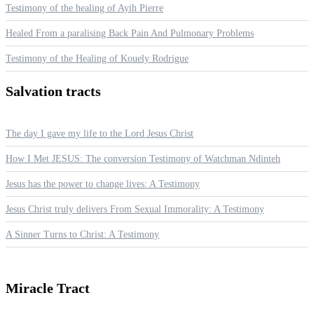
Testimony of the healing of Ayih Pierre
Healed From a paralising Back Pain And Pulmonary Problems
Testimony of the Healing of Kouely Rodrigue
Salvation
tracts
The day I gave my life to the Lord Jesus Christ
How I Met JESUS: The conversion Testimony of Watchman Ndinteh
Jesus has the power to change lives: A Testimony
Jesus Christ truly delivers From Sexual Immorality: A Testimony
A Sinner Turns to Christ: A Testimony
Miracle
Tract