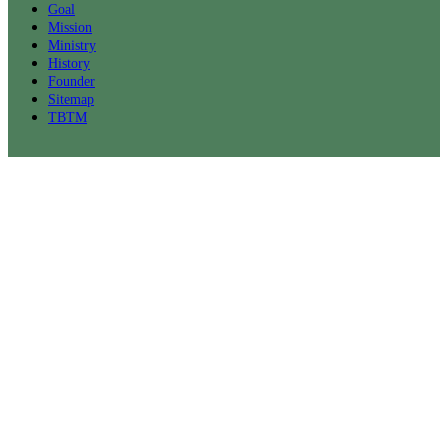
Goal
Mission
Ministry
History
Founder
Sitemap
TBTM