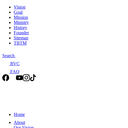
Vision
Goal
Mission
Ministry
History
Founder
Sitemap
TBTM
Search
RVC
FAQ
Home
About
Our Vision