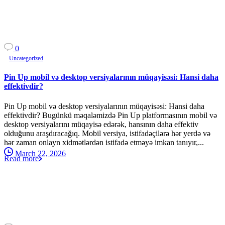
0
Uncategorized
Pin Up mobil və desktop versiyalarının müqayisəsi: Hansi daha
effektivdir?
Pin Up mobil və desktop versiyalarının müqayisəsi: Hansi daha
effektivdir? Bugünkü məqaləmizdə Pin Up platformasının mobil və
desktop versiyalarını müqayisə edərək, hansının daha effektiv
olduğunu araşdıracağıq. Mobil versiya, istifadəçilərə hər yerdə və
hər zaman onlayn xidmətlərdən istifadə etməyə imkan tanıyır,...
March 22, 2026
Read more