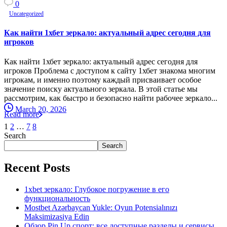
0
Uncategorized
Как найти 1хбет зеркало: актуальный адрес сегодня для
игроков
Как найти 1хбет зеркало: актуальный адрес сегодня для
игроков Проблема с доступом к сайту 1хбет знакома многим
игрокам, и именно поэтому каждый присваивает особое
значение поиску актуального зеркала. В этой статье мы
рассмотрим, как быстро и безопасно найти рабочее зеркало...
March 20, 2026
Read more
1
2
…
7
8
Search
Search
Recent Posts
1xbet зеркало: Глубокое погружение в его
функциональность
Mostbet Azərbaycan Yukle: Oyun Potensialınızı
Maksimizasiya Edin
Обзор Pin Up спорт: все доступные разделы и сервисы