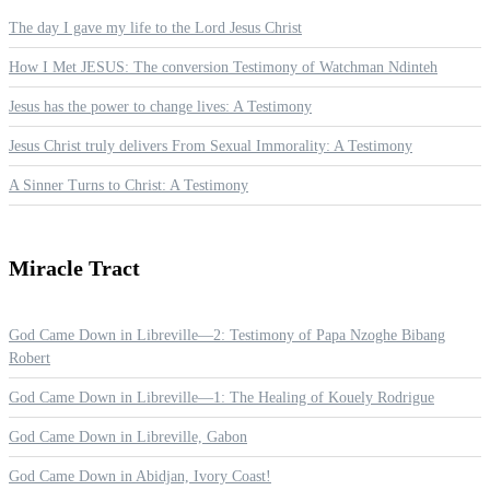
The day I gave my life to the Lord Jesus Christ
How I Met JESUS: The conversion Testimony of Watchman Ndinteh
Jesus has the power to change lives: A Testimony
Jesus Christ truly delivers From Sexual Immorality: A Testimony
A Sinner Turns to Christ: A Testimony
Miracle
Tract
God Came Down in Libreville—2: Testimony of Papa Nzoghe Bibang
Robert
God Came Down in Libreville—1: The Healing of Kouely Rodrigue
God Came Down in Libreville, Gabon
God Came Down in Abidjan, Ivory Coast!