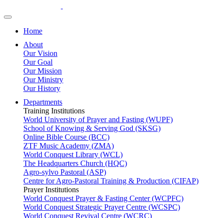
Home
About
Our Vision
Our Goal
Our Mission
Our Ministry
Our History
Departments
Training Institutions
World University of Prayer and Fasting (WUPF)
School of Knowing & Serving God (SKSG)
Online Bible Course (BCC)
ZTF Music Academy (ZMA)
World Conquest Library (WCL)
The Headquarters Church (HQC)
Agro-sylvo Pastoral (ASP)
Centre for Agro-Pastoral Training & Production (CIFAP)
Prayer Institutions
World Conquest Prayer & Fasting Center (WCPFC)
World Conquest Strategic Prayer Centre (WCSPC)
World Conquest Revival Centre (WCRC)