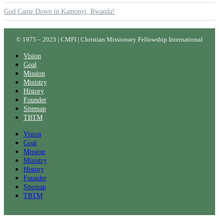
God Came Down in Kamonyi, Rwanda!
© 1975 – 2023 | CMFI | Christian Missionary Fellowship International
Vision
Goal
Mission
Ministry
History
Founder
Sitemap
TBTM
Vision
Goal
Mission
Ministry
History
Founder
Sitemap
TBTM