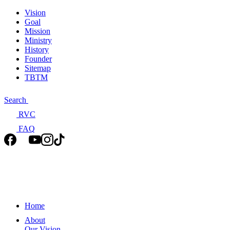
Vision
Goal
Mission
Ministry
History
Founder
Sitemap
TBTM
Search
RVC
FAQ
Home
About
Our Vision