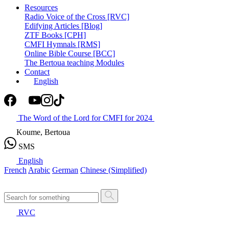
Resources
Radio Voice of the Cross [RVC]
Edifying Articles [Blog]
ZTF Books [CPH]
CMFI Hymnals [RMS]
Online Bible Course [BCC]
The Bertoua teaching Modules
Contact
English
The Word of the Lord for CMFI for 2024
Koume, Bertoua
SMS
English
French
Arabic
German
Chinese (Simplified)
RVC