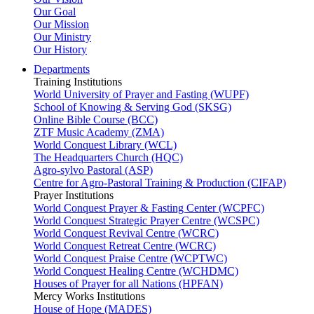
Our Goal
Our Mission
Our Ministry
Our History
Departments
Training Institutions
World University of Prayer and Fasting (WUPF)
School of Knowing & Serving God (SKSG)
Online Bible Course (BCC)
ZTF Music Academy (ZMA)
World Conquest Library (WCL)
The Headquarters Church (HQC)
Agro-sylvo Pastoral (ASP)
Centre for Agro-Pastoral Training & Production (CIFAP)
Prayer Institutions
World Conquest Prayer & Fasting Center (WCPFC)
World Conquest Strategic Prayer Centre (WCSPC)
World Conquest Revival Centre (WCRC)
World Conquest Retreat Centre (WCRC)
World Conquest Praise Centre (WCPTWC)
World Conquest Healing Centre (WCHDMC)
Houses of Prayer for all Nations (HPFAN)
Mercy Works Institutions
House of Hope (MADES)