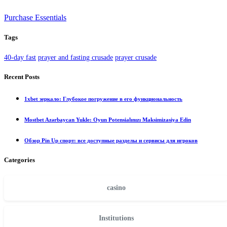
Purchase Essentials
Tags
40-day fast
prayer and fasting crusade
prayer crusade
Recent Posts
1xbet зеркало: Глубокое погружение в его функциональность
Mostbet Azərbaycan Yukle: Oyun Potensialınızı Maksimizasiya Edin
Обзор Pin Up спорт: все доступные разделы и сервисы для игроков
Categories
casino
Institutions